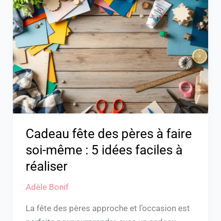
fête
des
pères
à
faire
soi-
même
:
5
idées
Cadeau fête des pères à faire
faciles
soi-même : 5 idées faciles à
à
réaliser
réaliser
Adèle Bonif
La fête des pères approche et l’occasion est