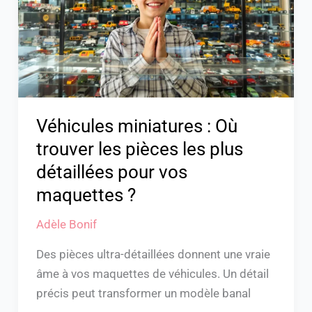
trouver
les
pièces
les
plus
détaillées
pour
Véhicules miniatures : Où
vos
trouver les pièces les plus
maquettes
détaillées pour vos
?
maquettes ?
Adèle Bonif
Des pièces ultra-détaillées donnent une vraie
âme à vos maquettes de véhicules. Un détail
précis peut transformer un modèle banal