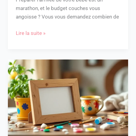
marathon, et le budget couches vous
angoisse ? Vous vous demandez combien de
Lire la suite »
Cadeau
pour
la
fête
des
pères
à
faire
soi-