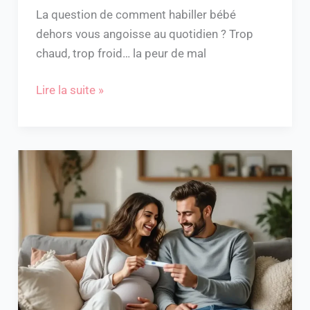
La question de comment habiller bébé
dehors vous angoisse au quotidien ? Trop
chaud, trop froid… la peur de mal
Lire la suite »
Comment
annoncer
une
grossesse
au
papa
:
5