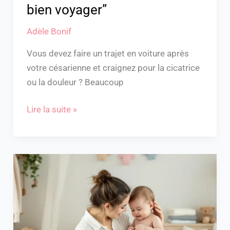
bien voyager”
Adèle Bonif
Vous devez faire un trajet en voiture après
votre césarienne et craignez pour la cicatrice
ou la douleur ? Beaucoup
Lire la suite »
Journée
type
bébé
4
mois