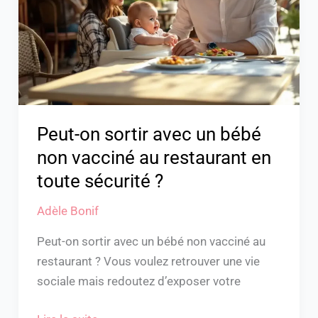
un
bébé
non
vacciné
au
restaurant
en
Peut-on sortir avec un bébé
toute
non vacciné au restaurant en
sécurité
toute sécurité ?
?
Adèle Bonif
Peut-on sortir avec un bébé non vacciné au
restaurant ? Vous voulez retrouver une vie
sociale mais redoutez d’exposer votre