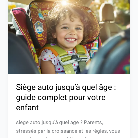
auto
jusqu’à
quel
âge
:
guide
complet
pour
votre
enfant
Siège auto jusqu’à quel âge :
guide complet pour votre
enfant
siege auto jusqu’à quel age ? Parents,
stressés par la croissance et les règles, vous