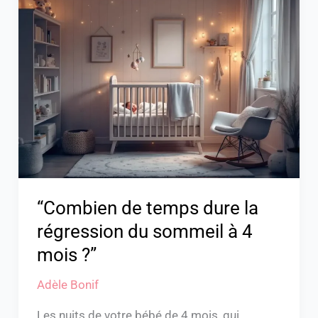
de
temps
dure
la
régression
du
sommeil
à
4
mois
“Combien de temps dure la
?”
régression du sommeil à 4
mois ?”
Adèle Bonif
Les nuits de votre bébé de 4 mois, qui