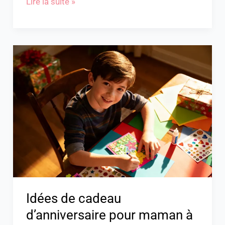
Lire la suite »
Idées
de
cadeau
d’anniversaire
pour
maman
à
fabriquer
facile
Idées de cadeau
d’anniversaire pour maman à