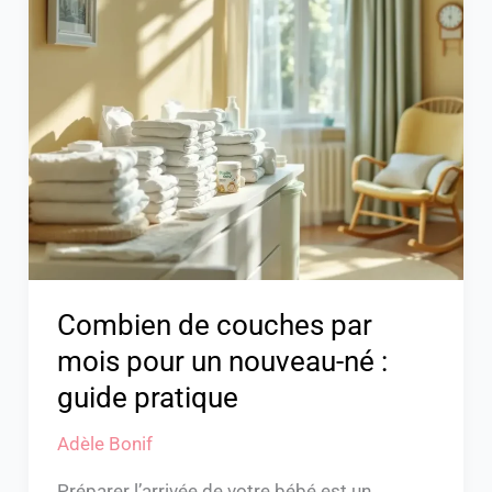
de
couches
par
mois
pour
un
nouveau-
né
:
guide
Combien de couches par
pratique
mois pour un nouveau-né :
guide pratique
Adèle Bonif
Préparer l’arrivée de votre bébé est un