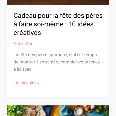
même
:
Cadeau pour la fête des pères
10
à faire soi-même : 10 idées
idées
créatives
créatives
Adèle Bonif
La fête des pères approche, et il est temps
de montrer à votre père combien vous tenez
à lui avec
Lire la suite »
Cadeau