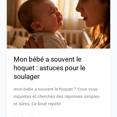
souvent
le
hoquet
:
astuces
pour
le
soulager
Mon bébé a souvent le
hoquet : astuces pour le
soulager
mon bebe a souvent le hoquet ? Vous vous
inquiétez et cherchez des réponses simples
et sûres. Ce bruit répété