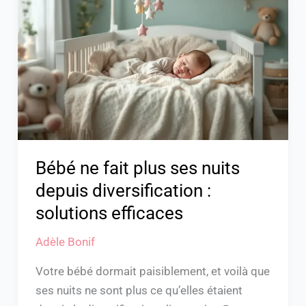
fait
plus
ses
nuits
depuis
diversification
:
solutions
efficaces
Bébé ne fait plus ses nuits
depuis diversification :
solutions efficaces
Adèle Bonif
Votre bébé dormait paisiblement, et voilà que
ses nuits ne sont plus ce qu’elles étaient