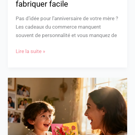
fabriquer facile
Pas d’idée pour l’anniversaire de votre mère ?
Les cadeaux du commerce manquent
souvent de personnalité et vous manquez de
Lire la suite »
Idée
de
cadeau
d’anniversaire
pour
maman
à