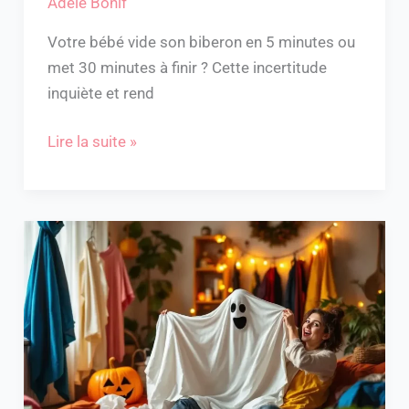
Adèle Bonif
Votre bébé vide son biberon en 5 minutes ou
met 30 minutes à finir ? Cette incertitude
inquiète et rend
Lire la suite »
Déguisement
à
faire
soi-
même
dernière
minute