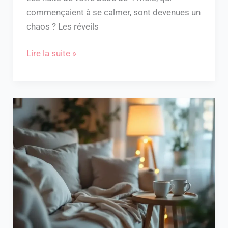
commençaient à se calmer, sont devenues un
chaos ? Les réveils
Lire la suite »
«
Combien
de
temps
après
une
conisation
peut-
on