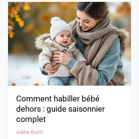
Comment
habiller
bébé
dehors
:
guide
saisonnier
complet
Comment habiller bébé
dehors : guide saisonnier
complet
Adèle Bonif