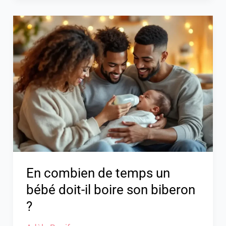
En
combien
de
temps
un
bébé
doit-
il
boire
son
biberon
En combien de temps un
?
bébé doit-il boire son biberon
?