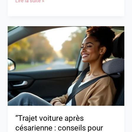
Lire la suite »
“Trajet
voiture
après
césarienne
:
conseils
pour
bien
voyager”
“Trajet voiture après
césarienne : conseils pour