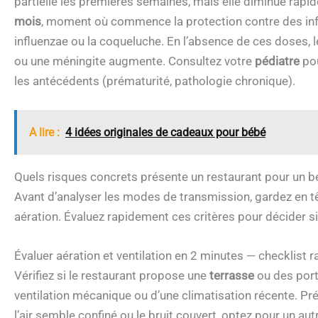
partielle les premières semaines, mais elle diminue rap
mois
, moment où commence la protection contre des i
influenzae ou la coqueluche. En l’absence de ces doses, le
ou une méningite augmente. Consultez votre
pédiatre
pou
les antécédents (prématurité, pathologie chronique).
A lire :
4 idées originales de cadeaux pour bébé
Quels risques concrets présente un restaurant pour un b
Avant d’analyser les modes de transmission, gardez en tê
aération. Évaluez rapidement ces critères pour décider si 
Évaluer aération et ventilation en 2 minutes — checklist r
Vérifiez si le restaurant propose une
terrasse
ou des port
ventilation mécanique ou d’une climatisation récente. Pré
l’air semble confiné ou le bruit couvert, optez pour un aut