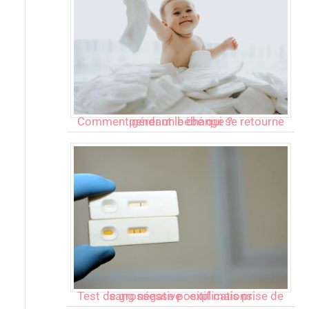
Comment gérer un bébé qui se retourne pendant le change ?
Test de grossesse positif mais prise de sang négative : explications