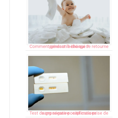
Comment gérer un bébé qui se retourne pendant le change ?
Test de grossesse positif mais prise de sang négative : explications