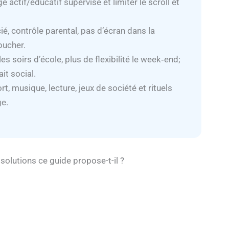
ge actif/éducatif supervisé et limiter le scroll et
ié, contrôle parental, pas d’écran dans la
oucher.
s soirs d’école, plus de flexibilité le week‑end;
it social.
t, musique, lecture, jeux de société et rituels
ge.
 solutions ce guide propose-t-il ?