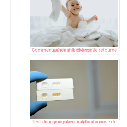
Comment gérer un bébé qui se retourne pendant le change ?
Test de grossesse positif mais prise de sang négative : explications