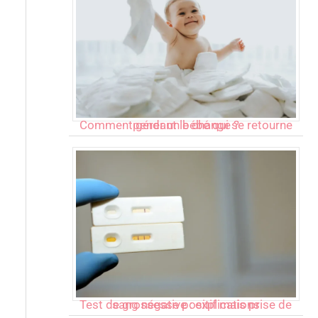
Comment gérer un bébé qui se retourne pendant le change ?
Test de grossesse positif mais prise de sang négative : explications