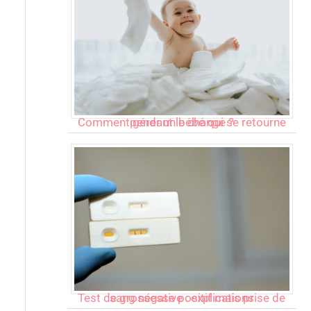
Comment gérer un bébé qui se retourne pendant le change ?
Test de grossesse positif mais prise de sang négative : explications