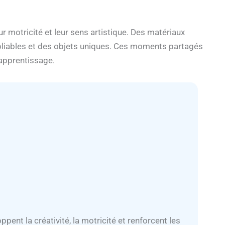
r motricité et leur sens artistique. Des matériaux
bliables et des objets uniques. Ces moments partagés
’apprentissage.
pent la créativité, la motricité et renforcent les